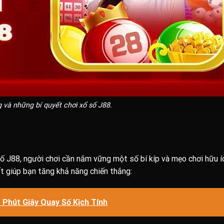
và những bí quyết chơi xổ số J88.
ố J88, người chơi cần nắm vững một số bí kíp và mẹo chơi hữu í
t giúp bạn tăng khả năng chiến thắng:
 Phút Giây Quay Số Kịch Tính