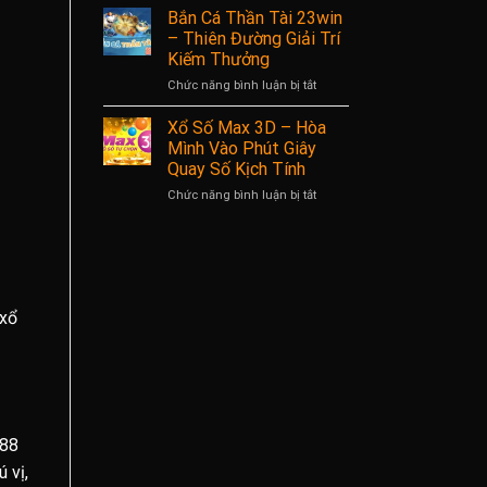
Hũ
Cho
Bắn Cá Thần Tài 23win
Tài
Tín
– Thiên Đường Giải Trí
Xỉu
Đồ
Kiếm Thưởng
ABC8
Yêu
ở
Chức năng bình luận bị tắt
Những
Thích
Bắn
Mẹo
Cá
Cá
Giúp
Cược
Xổ Số Max 3D – Hòa
Thần
Bạn
Mình Vào Phút Giây
Tài
Dễ
Quay Số Kịch Tính
23win
Dàng
ở
Chức năng bình luận bị tắt
–
Thắng
Xổ
Thiên
Số
Đường
Max
Giải
3D
Trí
–
Kiếm
Hòa
Thưởng
 xổ
Mình
Vào
Phút
Giây
Quay
Số
Kịch
J88
Tính
 vị,