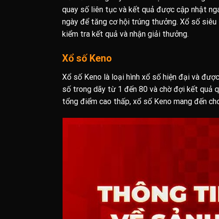
quay số liên tục và kết quả được cập nhật nga
ngày để tăng cơ hội trúng thưởng. Xổ số siê
kiểm tra kết quả và nhận giải thưởng.
Xổ số Keno
Xổ số Keno là loại hình xổ số hiện đại và đượ
số trong dãy từ 1 đến 80 và chờ đợi kết quả 
tổng điểm cao thấp, xổ số Keno mang đến cho 