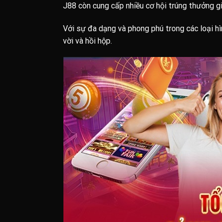
J88 còn cung cấp nhiều cơ hội trúng thưởng giá
Với sự đa dạng và phong phú trong các loại hì
vời và hồi hộp.