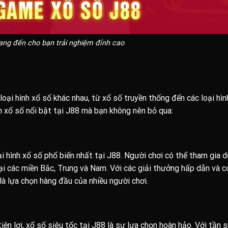
ng đến cho bạn trải nghiệm đỉnh cao
loại hình xổ số khác nhau, từ xổ số truyền thống đến các loại hìn
nh xổ số nổi bật tại J88 mà bạn không nên bỏ qua:
ại hình xổ số phổ biến nhất tại J88. Người chơi có thể tham gia 
ại các miền Bắc, Trung và Nam. Với các giải thưởng hấp dẫn và c
 là lựa chọn hàng đầu của nhiều người chơi.
iện lợi, xổ số siêu tốc tại J88 là sự lựa chọn hoàn hảo. Với tần 