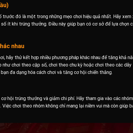
cầu)
số trước đó là một trong những mẹo chơi hiệu quả nhất. Hãy xem
số ít khi trúng thưởng. Điều này giúp bạn có cơ sở để lựa chọn 
khác nhau
ơi, hãy thử kết hợp nhiều phương pháp khác nhau để tăng khả n
 như chơi theo cặp số, chơi theo chu kỳ hoặc chơi theo các dãy
p bạn đa dạng hóa cách chơi và tăng cơ hội chiến thắng.
 cơ hội trúng thưởng và giảm chi phí. Hãy tham gia vào các nhóm
ận. Việc chơi theo nhóm không chỉ mang lại niềm vui mà còn giúp 