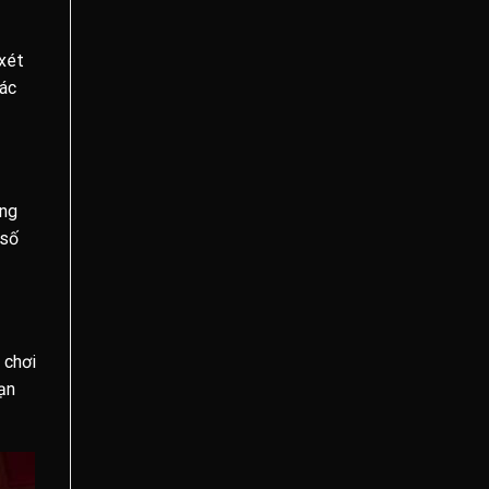
 xét
các
ăng
 số
 chơi
bạn