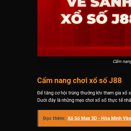
Cẩm nang 
Cẩm nang chơi xổ số J88
Để tăng cơ hội trúng thưởng khi tham gia xổ s
Dưới đây là những mẹo chơi xổ số thực tế nhấ
Đọc thêm:
Xổ Số Max 3D - Hòa Mình Vào