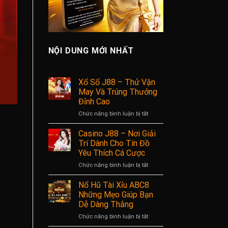
NỘI DUNG MỚI NHẤT
Xổ Số J88 – Thử Vận
May Và Trúng Thưởng
Đỉnh Cao
ở
Chức năng bình luận bị tắt
Xổ
Số
Casino J88 – Nơi Giải
J88
Trí Dành Cho Tín Đồ
–
Yêu Thích Cá Cược
Thử
ở
Chức năng bình luận bị tắt
Vận
Casino
May
J88
Và
Nổ Hũ Tài Xỉu ABC8
–
Trúng
Những Mẹo Giúp Bạn
Nơi
Thưởng
Dễ Dàng Thắng
Giải
Đỉnh
ở
Chức năng bình luận bị tắt
Trí
Cao
Nổ
Dành